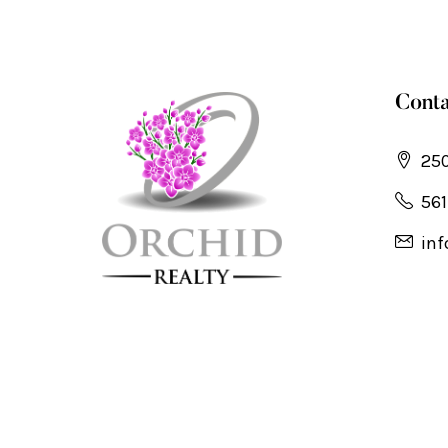
Conta
250
561
inf