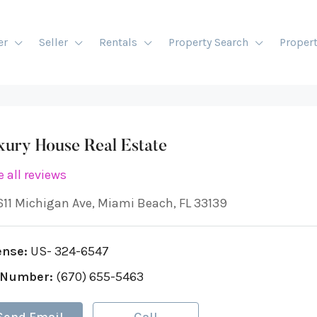
er
Seller
Rentals
Property Search
Proper
xury House Real Estate
 all reviews
611 Michigan Ave, Miami Beach, FL 33139
ense:
US- 324-6547
 Number:
(670) 655-5463