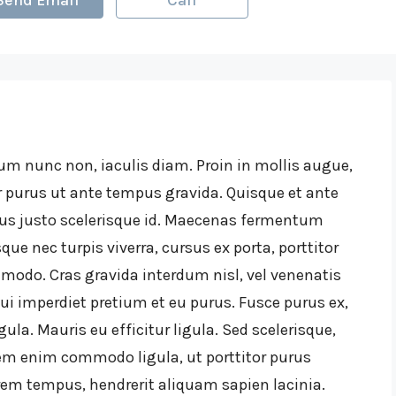
Send Email
Call
um nunc non, iaculis diam. Proin in mollis augue,
urus ut ante tempus gravida. Quisque et ante
rius justo scelerisque id. Maecenas fermentum
ue nec turpis viverra, cursus ex porta, porttitor
mmodo. Cras gravida interdum nisl, vel venenatis
 dui imperdiet pretium et eu purus. Fusce purus ex,
gula. Mauris eu efficitur ligula. Sed scelerisque,
em enim commodo ligula, ut porttitor purus
orem tempus, hendrerit aliquam sapien lacinia.