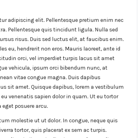
ur adipiscing elit. Pellentesque pretium enim nec
ra. Pellentesque quis tincidunt ligula. Nulla sed
cursus risus. Duis sed luctus elit, at faucibus enim.
es eu, hendrerit non eros. Mauris laoreet, ante id
itudin orci, vel imperdiet turpis lacus sit amet
ngue vehicula, ipsum orci bibendum nunc, at
 Aenean vitae congue magna. Duis dapibus
rsus sit amet. Quisque dapibus, lorem a vestibulum
s, eu venenatis sapien dolor in quam. Ut eu tortor
a eget posuere arcu.
um molestie ut ut dolor. In congue, neque quis
rra tortor, quis placerat ex sem ac turpis.