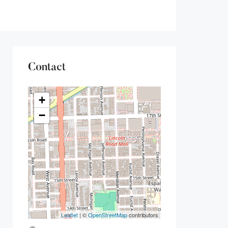
Contact
+
−
Leaflet
| ©
OpenStreetMap
contributors