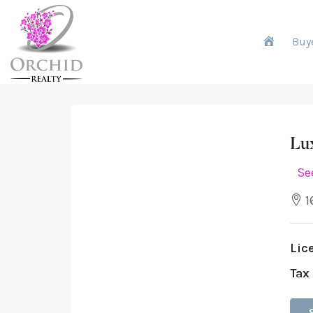
H
Buy
o
Lu
See
1
m
Lic
Tax
e